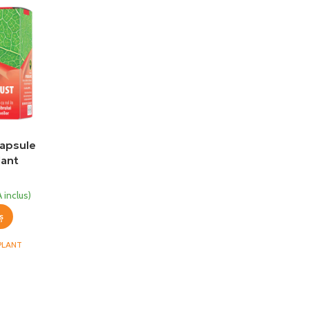
capsule
lant
 inclus)
ș
PLANT