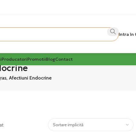
Intra In
i
Producatori
Promotii
Blog
Contact
docrine
ras, Afectiuni Endocrine
at