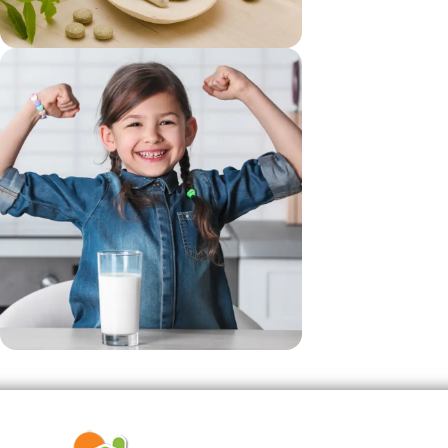
vezi si...
Suplimente
vezi si...
Produse Pentru Copii