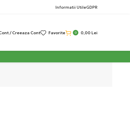
Informatii Utile
GDPR
 Cont / Creeaza Cont
Favorite
0,00
Lei
0