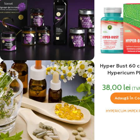
Hyper Bust 60 
Hypericum P
vezi si...
Produse Alimentare
38,00
lei
(TVA
Adaugă În Co
HYPERICUM IMPEX 