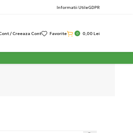
Informatii Utile
GDPR
 Cont / Creeaza Cont
Favorite
0,00
Lei
0