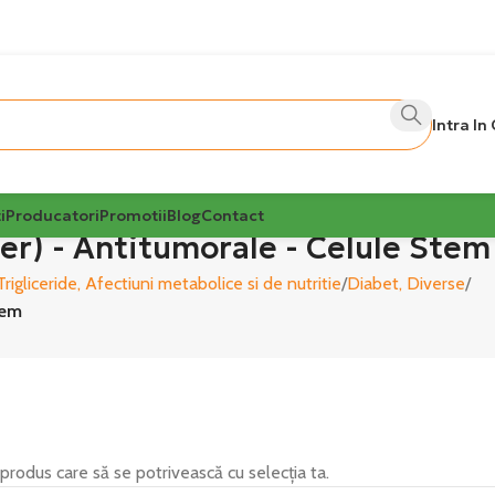
Intra In
i
Producatori
Promotii
Blog
Contact
er) - Antitumorale - Celule Stem
Trigliceride, Afectiuni metabolice si de nutritie
Diabet, Diverse
tem
 produs care să se potrivească cu selecția ta.