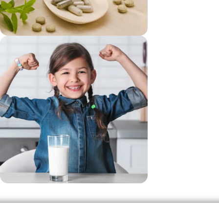
vezi si...
Suplimente
vezi si...
Produse Pentru Copii