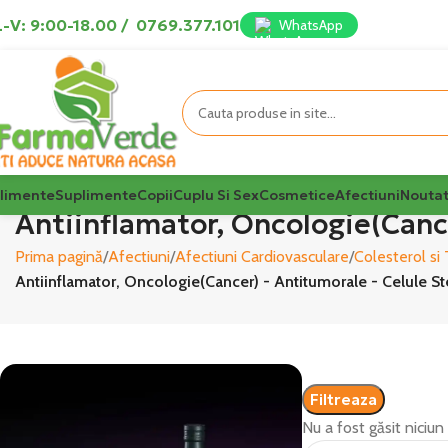
-V: 9:00-18.00
/
0769.377.101
WhatsApp
limente
Suplimente
Copii
Cuplu Si Sex
Cosmetice
Afectiuni
Noutat
Antiinflamator, Oncologie(Canc
Prima pagină
Afectiuni
Afectiuni Cardiovasculare
Colesterol si 
Antiinflamator, Oncologie(Cancer) - Antitumorale - Celule S
Filtreaza
Nu a fost găsit niciun