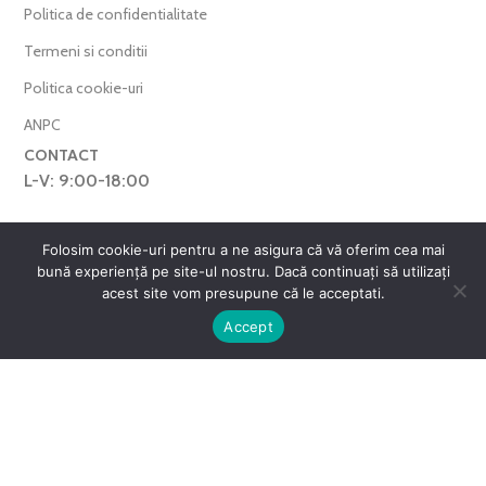
Politica de confidentialitate
Termeni si conditii
Politica cookie-uri
ANPC
CONTACT
L-V: 9:00-18:00
0769.377.101
Folosim cookie-uri pentru a ne asigura că vă oferim cea mai
farmaverdero@yahoo.com
bună experiență pe site-ul nostru. Dacă continuați să utilizați
WhatsApp
acest site vom presupune că le acceptati.
0
Harta Site
Accept
ntul meu
Favorite
Cos