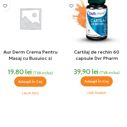
Aur Derm Crema Pentru
Cartilaj de rechin 60
Masaj cu Busuioc si
capsule Dvr Pharm
Conifere Laur Med
39,90
lei
19,80
lei
(TVA inclus)
(TVA inclus)
Adaugă În Coș
Adaugă În Coș
DVR PHARM
LAUR MED