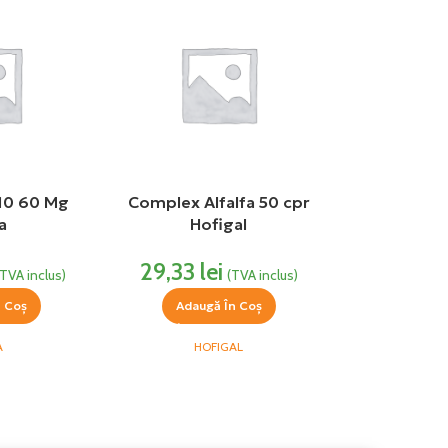
10 60 Mg
Complex Alfalfa 50 cpr
a
Hofigal
29,33
lei
(TVA inclus)
(TVA inclus)
n Coș
Adaugă În Coș
A
HOFIGAL