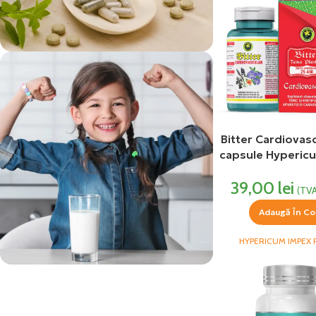
vezi si...
Suplimente
Bitter Cardiovas
capsule Hyperic
39,00
lei
(TVA
Adaugă În Co
HYPERICUM IMPEX 
vezi si...
Produse Pentru Copii