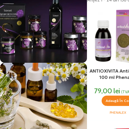
ANTIOXIVITA Ant
vezi si...
100 ml Phen
Produse Alimentare
79,00
lei
(TVA
Adaugă În Co
PHENALEX