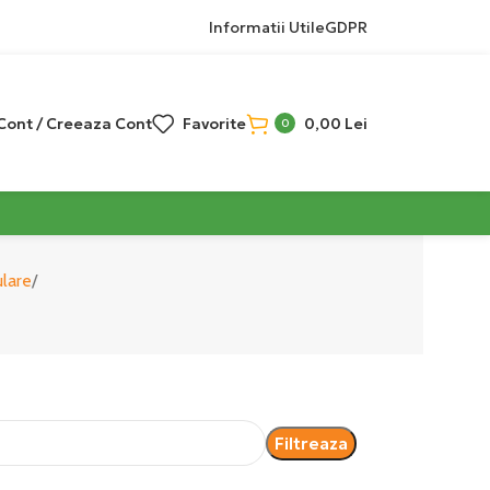
Informatii Utile
GDPR
 Cont / Creeaza Cont
Favorite
0,00
Lei
0
ulare
Filtreaza