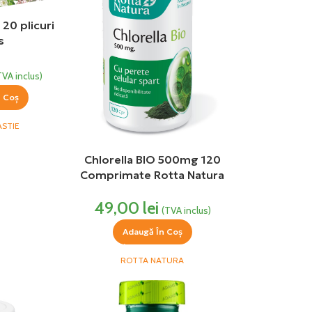
20 plicuri
s
TVA inclus)
n Coș
ASTIE
Chlorella BIO 500mg 120
Comprimate Rotta Natura
49,00
lei
(TVA inclus)
Adaugă În Coș
ROTTA NATURA