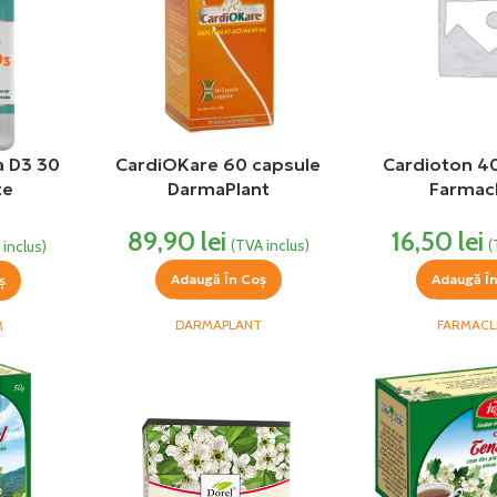
a D3 30
CardiOKare 60 capsule
Cardioton 4
te
DarmaPlant
Farmac
rm
89,90
lei
16,50
lei
(TVA inclus)
(
 inclus)
Adaugă În Coș
Adaugă Î
ș
DARMAPLANT
FARMACL
M