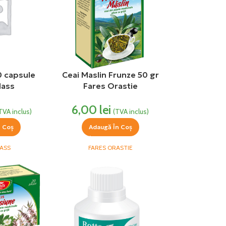
0 capsule
Ceai Maslin Frunze 50 gr
lass
Fares Orastie
6,00
lei
TVA inclus)
(TVA inclus)
n Coș
Adaugă În Coș
ASS
FARES ORASTIE