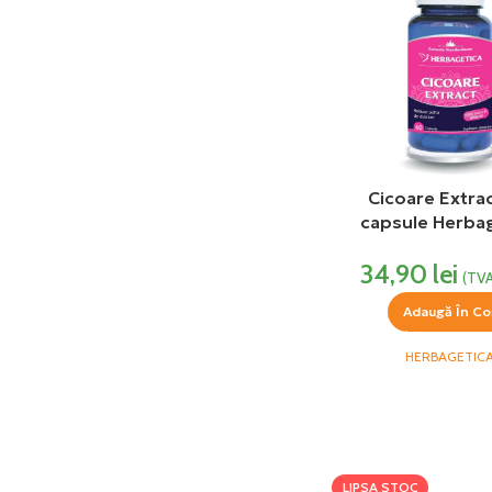
Cicoare Extra
capsule Herba
34,90
lei
(TVA
Adaugă În Co
HERBAGETIC
LIPSA STOC