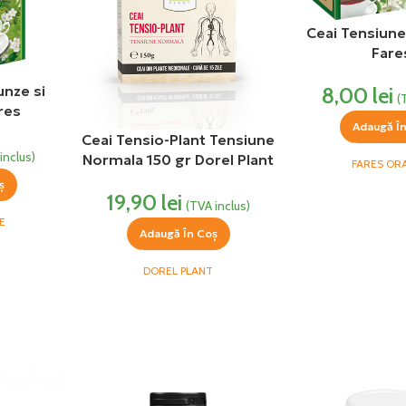
Ceai Tensiune 
Fare
unze si
8,00
lei
(
ares
Adaugă Î
Ceai Tensio-Plant Tensiune
inclus)
Normala 150 gr Dorel Plant
FARES OR
ș
19,90
lei
(TVA inclus)
E
Adaugă În Coș
DOREL PLANT