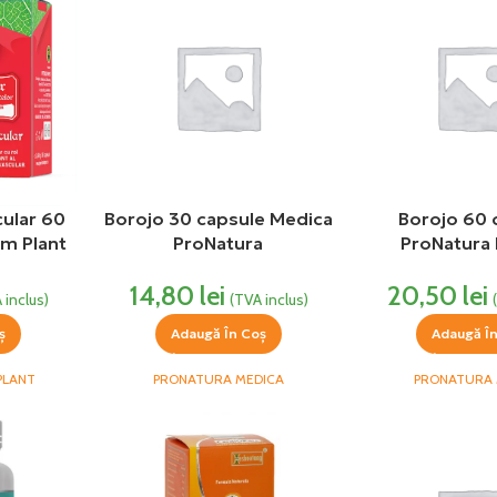
cular 60
Borojo 30 capsule Medica
Borojo 60 
um Plant
ProNatura
ProNatura
14,80
lei
20,50
lei
 inclus)
(TVA inclus)
ș
Adaugă În Coș
Adaugă Î
PLANT
PRONATURA MEDICA
PRONATURA 