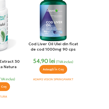
Cod Liver Oil Ulei din ficat
de cod 1000mg 90 cps
Adams Vision
54,90
lei
Extract 30
(TVA inclus)
ta Natura
Adaugă În Coș
TVA inclus)
ADAMS VISION SPRINGMARKT
n Coș
TURA