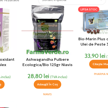
LIPSA STOC
Bio-Marin Plus
Ulei de Peste 
moi Pharm
33,90
lei
(
ioxidant
Ashwagandha Pulbere
alex
Ecologica/Bio 125gr Niavis
Citește Ma
PHARMA 
28,80
lei
 inclus)
(TVA inclus)
ș
Adaugă În Coș
NIAVIS