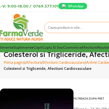
-V: 9:00-18.00
/
0769.377.101
WhatsApp
limente
Suplimente
Copii
Cuplu Si Sex
Cosmetice
Afectiuni
Noutat
Colesterol si Trigliceride, Afec
Prima pagină
Afectiuni
Afectiuni Cardiovasculare
Aritmii Cardia
Colesterol si Trigliceride, Afectiuni Cardiovasculare
FILTREAZA DUPA PRET
Afișez 1 - 24 din 138