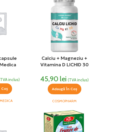
capsule
Calciu + Magneziu +
 Medica
Vitamina D LICHID 30
capsule Cosmopharm
45,90
lei
(TVA inclus)
(TVA inclus)
n Coș
Adaugă În Coș
MEDICA
COSMOPHARM