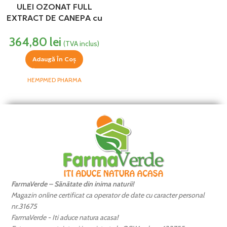
ULEI OZONAT FULL
EXTRACT DE CANEPA cu
CBD BIO 1500 mg Cannabis
364,80
lei
sativa HempMed Pharma
(TVA inclus)
Adaugă În Coș
HEMPMED PHARMA
FarmaVerde – Sănătate din inima naturii!
Magazin online certificat ca operator de date cu caracter personal
nr.31675
FarmaVerde - Iti aduce natura acasa!