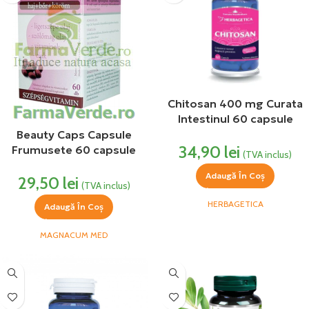
Chitosan 400 mg Curata
Intestinul 60 capsule
Herbagetica
Beauty Caps Capsule
34,90
lei
Frumusete 60 capsule
(TVA inclus)
Magnacum Med
Adaugă În Coș
29,50
lei
(TVA inclus)
HERBAGETICA
Adaugă În Coș
MAGNACUM MED