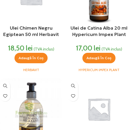
Ulei Chimen Negru
Ulei de Catina Alba 20 ml
Egiptean 50 ml Herbavit
Hypericum Impex Plant
18,50
lei
17,00
lei
(TVA inclus)
(TVA inclus)
Adaugă În Coș
Adaugă În Coș
HERBAVIT
HYPERICUM IMPEX PLANT