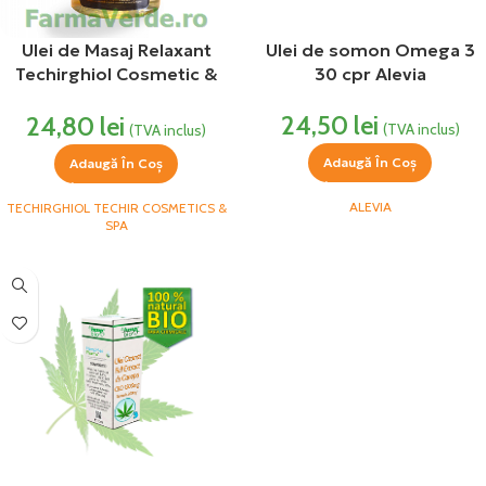
Ulei de Masaj Relaxant
Ulei de somon Omega 3
Techirghiol Cosmetic &
30 cpr Alevia
Spa
24,50
lei
24,80
lei
(TVA inclus)
(TVA inclus)
Adaugă În Coș
Adaugă În Coș
ALEVIA
TECHIRGHIOL TECHIR COSMETICS &
SPA