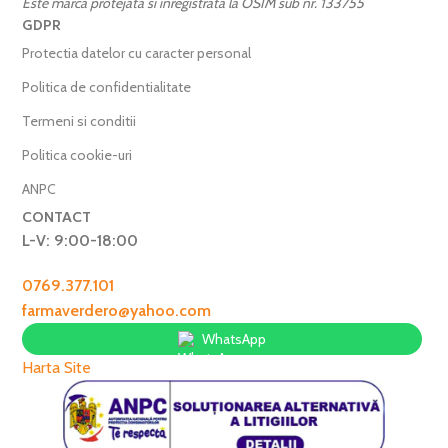
Este marca protejata si inregistrata la OSIM sub nr. 133755
GDPR
Protectia datelor cu caracter personal
Politica de confidentialitate
Termeni si conditii
Politica cookie-uri
ANPC
CONTACT
L-V: 9:00-18:00
0769.377.101
farmaverdero@yahoo.com
WhatsApp
Harta Site