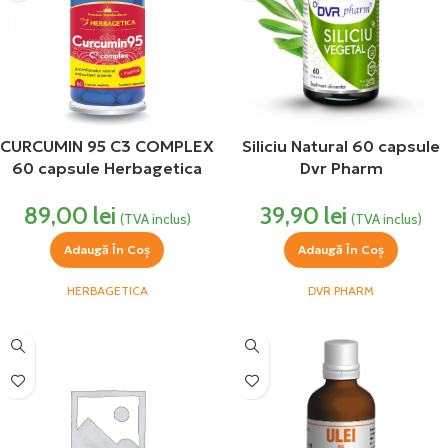
CURCUMIN 95 C3 COMPLEX
Siliciu Natural 60 capsule
60 capsule Herbagetica
Dvr Pharm
89,00
lei
39,90
lei
(TVA inclus)
(TVA inclus)
Adaugă În Coș
Adaugă În Coș
HERBAGETICA
DVR PHARM