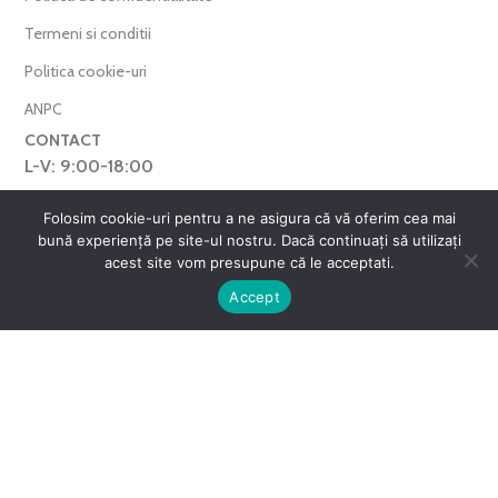
Termeni si conditii
Politica cookie-uri
ANPC
CONTACT
L-V: 9:00-18:00
0769.377.101
Folosim cookie-uri pentru a ne asigura că vă oferim cea mai
bună experiență pe site-ul nostru. Dacă continuați să utilizați
farmaverdero@yahoo.com
acest site vom presupune că le acceptati.
WhatsApp
0
Accept
Harta Site
ntul meu
Favorite
Cos
FarmaVerde © 2025