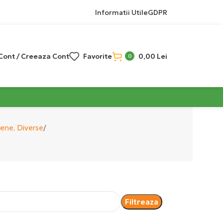
Informatii Utile
GDPR
 Cont / Creeaza Cont
Favorite
0,00
Lei
0
iene, Diverse
Filtreaza