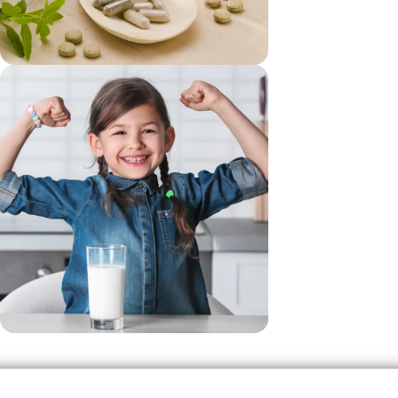
vezi si...
Suplimente
vezi si...
Produse Pentru Copii