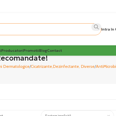
Intra In
i
Producatori
Promotii
Blog
Contact
 Recomandate!
uni Dermatologice
Cicatrizante,Dezinfectante, Diverse
AntiMicrob
at