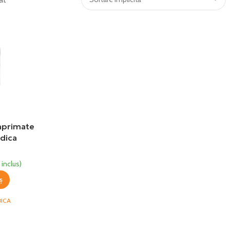
mprimate
dica
 inclus)
ș
ICA