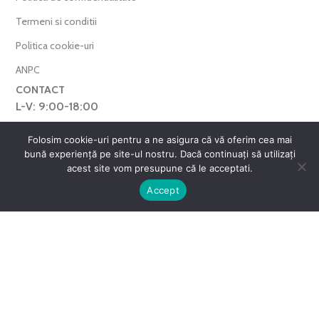
Termeni si conditii
Politica cookie-uri
ANPC
CONTACT
L-V: 9:00-18:00
0769.377.101
Folosim cookie-uri pentru a ne asigura că vă oferim cea mai
bună experiență pe site-ul nostru. Dacă continuați să utilizați
farmaverdero@yahoo.com
acest site vom presupune că le acceptati.
WhatsApp
0
Accept
Harta Site
ntul meu
Favorite
Cos
FarmaVerde © 2025