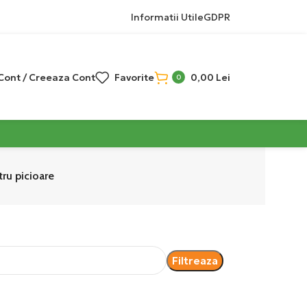
Informatii Utile
GDPR
 Cont / Creeaza Cont
Favorite
0,00
Lei
0
ru picioare
Filtreaza