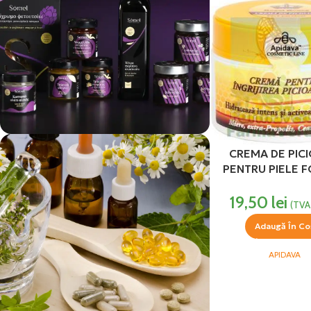
CREMA DE PIC
vezi si...
PENTRU PIELE 
Produse Alimentare
USCATA 50 ML A
19,50
lei
(TVA 
Adaugă În Co
APIDAVA