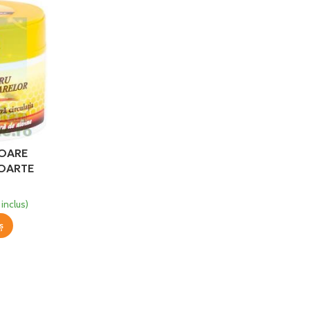
IOARE
FOARTE
PIDAVA
inclus)
ș