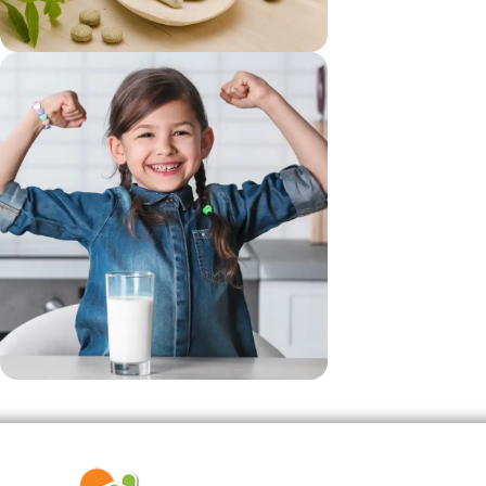
vezi si...
Suplimente
vezi si...
Produse Pentru Copii