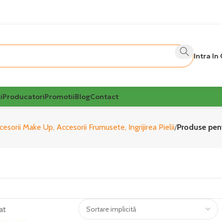
Intra In
i
Producatori
Promotii
Blog
Contact
sorii Make Up, Accesorii Frumusete, Ingrijirea Pielii
Produse pent
at