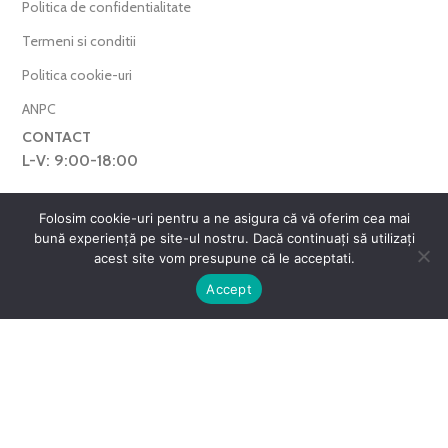
Politica de confidentialitate
Termeni si conditii
Politica cookie-uri
ANPC
CONTACT
L-V: 9:00-18:00
0769.377.101
Folosim cookie-uri pentru a ne asigura că vă oferim cea mai
farmaverdero@yahoo.com
bună experiență pe site-ul nostru. Dacă continuați să utilizați
WhatsApp
acest site vom presupune că le acceptati.
0
Harta Site
Accept
ntul meu
Favorite
Cos
FarmaVerde © 2025