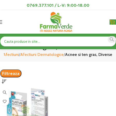
0769.377.101 / L-V: 9:00-18.00
Acnee si ten gras, Diverse
ă
Afectiuni
Afectiuni Dermatologice
Acnee si ten gras, Diverse
Filtreaza