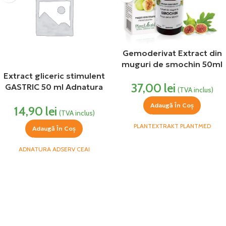
Gemoderivat Extract din
muguri de smochin 50ml
Plantextrakt
Extract gliceric stimulent
37,00
lei
GASTRIC 50 ml Adnatura
(TVA inclus)
Adserv
Adaugă În Coș
14,90
lei
(TVA inclus)
PLANTEXTRAKT PLANTMED
Adaugă În Coș
ADNATURA ADSERV CEAI