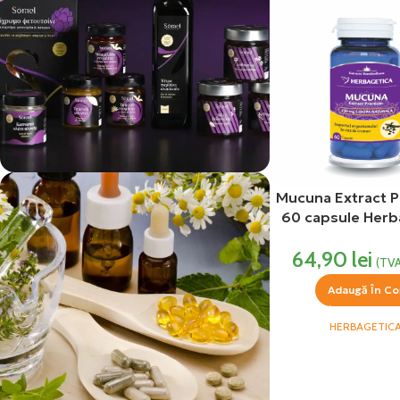
Mucuna Extract 
vezi si...
60 capsule Herb
Produse Alimentare
64,90
lei
(TVA
Adaugă În Co
HERBAGETIC