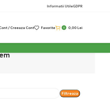
Informatii Utile
GDPR
 Cont / Creeaza Cont
Favorite
0,00
Lei
0
tem
Filtreaza