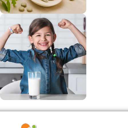
vezi si...
Suplimente
vezi si...
Produse Pentru Copii