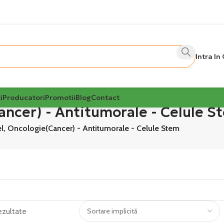
Intra In
i
Producatori
Promotii
Blog
Contact
ancer) - Antitumorale - Celule S
l, Oncologie(Cancer) - Antitumorale - Celule Stem
ezultate