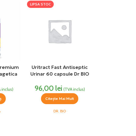
LIPSA STOC
Premium
Uritract Fast Antiseptic
agetica
Urinar 60 capsule Dr BIO
96,00
lei
 inclus)
(TVA inclus)
ș
Citește Mai Mult
A
DR. BIO